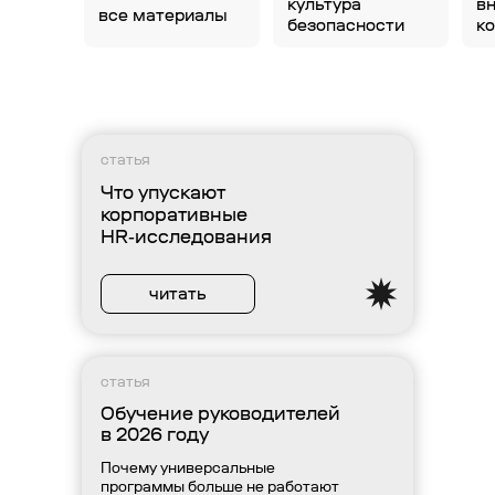
культура
в
все материалы
безопасности
к
статья
Что упускают
корпоративные
HR‑исследования
читать
статья
Обучение руководителей
в 2026 году
Почему универсальные
программы больше не работают